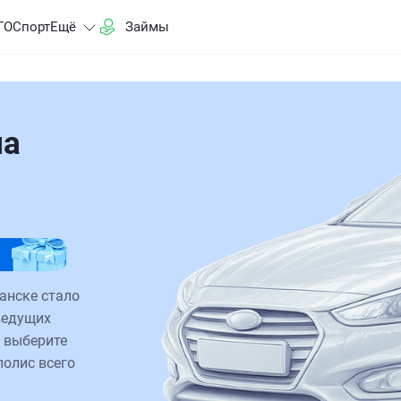
ГО
Спорт
Ещё
Займы
на
анске стало
ведущих
 выберите
полис всего