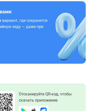
 вами
 вариант, где сохранится
ийную езду — даже при
Отсканируйте QR-код, чтобы
скачать приложение