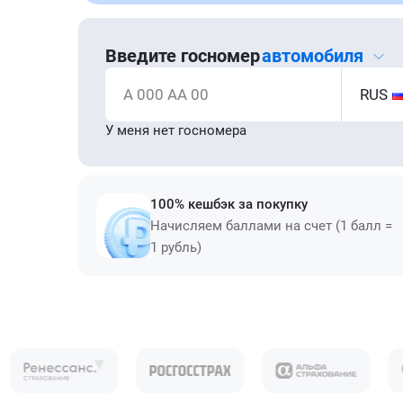
Введите госномер
автомобиля
А 000 АА 00
RUS
У меня нет госномера
100% кешбэк за покупку
Начисляем баллами на счет (1 балл =
1 рубль)