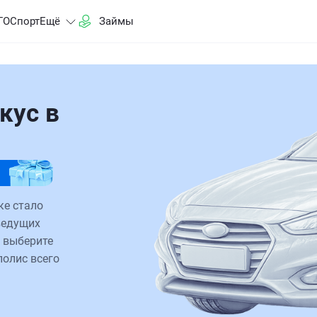
ГО
Спорт
Ещё
Займы
кус в
ке стало
ведущих
 выберите
полис всего