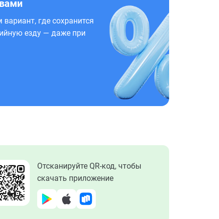
 вами
 вариант, где сохранится
ийную езду — даже при
Отсканируйте QR-код, чтобы
скачать приложение