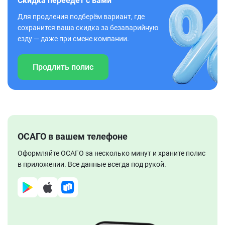
Скидка переедет с вами
Для продления подберём вариант, где
сохранится ваша скидка за безаварийную
езду — даже при смене компании.
Продлить полис
ОСАГО в вашем телефоне
Оформляйте ОСАГО за несколько минут и храните полис
в приложении. Все данные всегда под рукой.