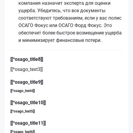
компания назначит эксперта для оценки
ущерба. Убедитесь, что все документы
соответствуют требованиям, если у вас полис
ОСАГО Фокус или ОСАГО Форд Фокус. Это
обеспечит более быстрое возмещение ущерба
и минимизирует финансовые потери.
[[*osago_title8]]
[[*osago_text3]]
[[*osago_title9]]
[[*osago_text4]]
[[*osago_title10]]
[[*osago_text5]]
[[*osago_title11]]
[[*osago_text6]]