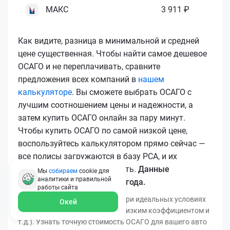
МАКС
3 911 ₽
Как видите, разница в минимальной и средней
цене существенная. Чтобы найти самое дешевое
ОСАГО и не переплачивать, сравните
предложения всех компаний в
нашем
калькуляторе
. Вы сможете выбрать ОСАГО с
лучшим соотношением цены и надежности, а
затем купить ОСАГО онлайн за пару минут.
Чтобы купить ОСАГО по самой низкой цене,
воспользуйтесь калькулятором прямо сейчас —
все полисы загружаются в базу РСА, и их
подлинность легко проверить.
Данные
Мы
собираем
cookie для
аналитики и правильной
актуальны для марта 2026 года.
работы
сайта
*Минимальная цена получена при идеальных условиях
Окей
(безаварийный стаж, регион с низким коэффициентом и
т.д.). Узнать точную стоимость ОСАГО для вашего авто