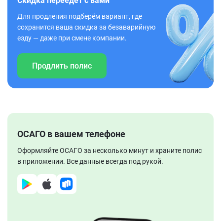
Скидка переедет с вами
Для продления подберём вариант, где
сохранится ваша скидка за безаварийную
езду — даже при смене компании.
Продлить полис
ОСАГО в вашем телефоне
Оформляйте ОСАГО за несколько минут и храните полис
в приложении. Все данные всегда под рукой.