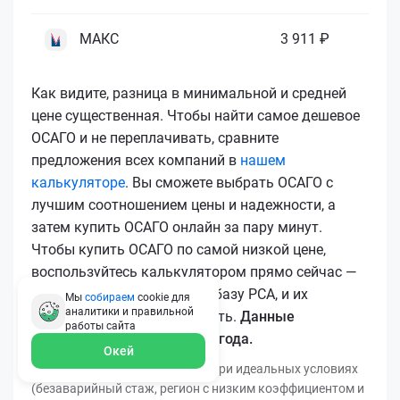
МАКС
3 911 ₽
Как видите, разница в минимальной и средней
цене существенная. Чтобы найти самое дешевое
ОСАГО и не переплачивать, сравните
предложения всех компаний в
нашем
калькуляторе
. Вы сможете выбрать ОСАГО с
лучшим соотношением цены и надежности, а
затем купить ОСАГО онлайн за пару минут.
Чтобы купить ОСАГО по самой низкой цене,
воспользуйтесь калькулятором прямо сейчас —
все полисы загружаются в базу РСА, и их
Мы
собираем
cookie для
аналитики и правильной
подлинность легко проверить.
Данные
работы
сайта
актуальны для марта 2026 года.
Окей
*Минимальная цена получена при идеальных условиях
(безаварийный стаж, регион с низким коэффициентом и