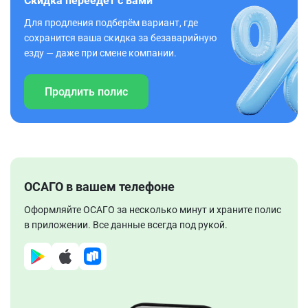
Скидка переедет с вами
Для продления подберём вариант, где
сохранится ваша скидка за безаварийную
езду — даже при смене компании.
Продлить полис
ОСАГО в вашем телефоне
Оформляйте ОСАГО за несколько минут и храните полис
в приложении. Все данные всегда под рукой.