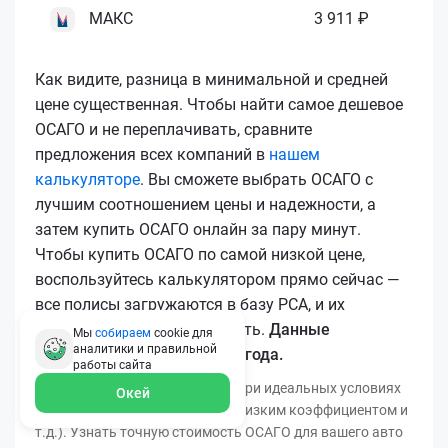
МАКС
3 911 ₽
Как видите, разница в минимальной и средней
цене существенная. Чтобы найти самое дешевое
ОСАГО и не переплачивать, сравните
предложения всех компаний в
нашем
калькуляторе
. Вы сможете выбрать ОСАГО с
лучшим соотношением цены и надежности, а
затем купить ОСАГО онлайн за пару минут.
Чтобы купить ОСАГО по самой низкой цене,
воспользуйтесь калькулятором прямо сейчас —
все полисы загружаются в базу РСА, и их
подлинность легко проверить.
Данные
Мы
собираем
cookie для
аналитики и правильной
актуальны для марта 2026 года.
работы
сайта
*Минимальная цена получена при идеальных условиях
Окей
(безаварийный стаж, регион с низким коэффициентом и
т.д.). Узнать точную стоимость ОСАГО для вашего авто