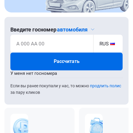
Введите госномер
автомобиля
А 000 АА 00
RUS
Рассчитать
У меня нет госномера
Если вы ранее покупали у нас, то можно
продлить полис
за пару кликов