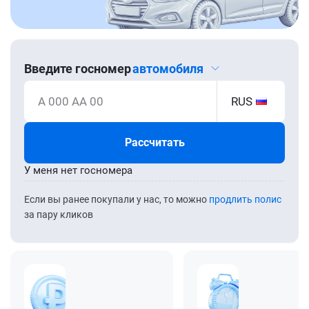
Введите госномер
автомобиля
А 000 АА 00
RUS
Рассчитать
У меня нет госномера
Если вы ранее покупали у нас, то можно
продлить полис
за пару кликов