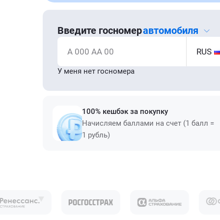
Введите госномер
автомобиля
А 000 АА 00
RUS
У меня нет госномера
100% кешбэк за покупку
Начисляем баллами на счет (1 балл =
1 рубль)