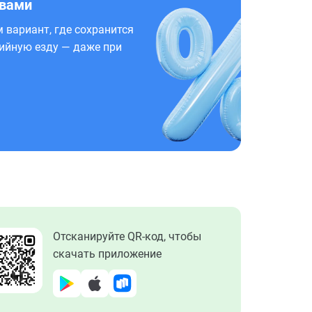
 вами
 вариант, где сохранится
ийную езду — даже при
Отсканируйте QR-код, чтобы
скачать приложение