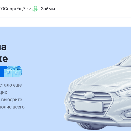
ГО
Спорт
Ещё
Займы
на
ке
стало еще
щих
 выберите
полис всего