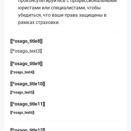
проконсультируйтесь с профессиональными
юристами или специалистами, чтобы
убедиться, что ваши права защищены в
рамках страховки.
[[*osago_title8]]
[[*osago_text3]]
[[*osago_title9]]
[[*osago_text4]]
[[*osago_title10]]
[[*osago_text5]]
[[*osago_title11]]
[[*osago_text6]]
[[*osago_title12]]