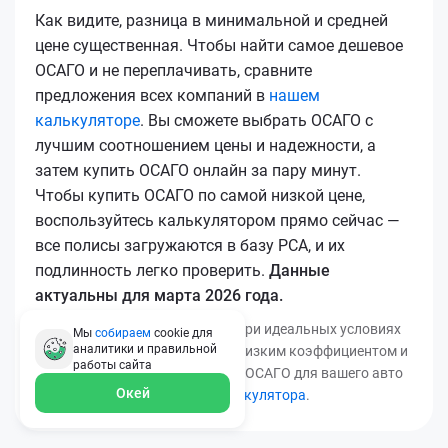
Как видите, разница в минимальной и средней
цене существенная. Чтобы найти самое дешевое
ОСАГО и не переплачивать, сравните
предложения всех компаний в
нашем
калькуляторе
. Вы сможете выбрать ОСАГО с
лучшим соотношением цены и надежности, а
затем купить ОСАГО онлайн за пару минут.
Чтобы купить ОСАГО по самой низкой цене,
воспользуйтесь калькулятором прямо сейчас —
все полисы загружаются в базу РСА, и их
подлинность легко проверить.
Данные
актуальны для марта 2026 года.
*Минимальная цена получена при идеальных условиях
Мы
собираем
cookie для
аналитики и правильной
(безаварийный стаж, регион с низким коэффициентом и
работы
сайта
т.д.). Узнать точную стоимость ОСАГО для вашего авто
Окей
можно с помощью
нашего калькулятора
.