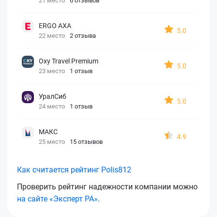
21 место
6 отзывов
ERGO AXA
5.0
22 место
2 отзыва
Oxy Travel Premium
5.0
23 место
1 отзыв
УралСиб
5.0
24 место
1 отзыв
МАКС
4.9
25 место
15 отзывов
Как считается рейтинг Polis812
Проверить рейтинг надежности компании можно
на сайте «Эксперт РА»
.