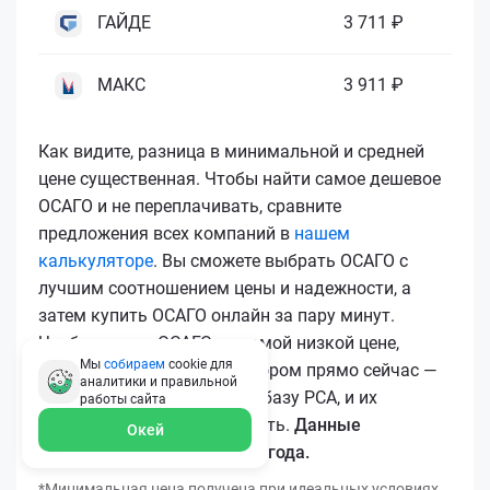
ГАЙДЕ
3 711 ₽
МАКС
3 911 ₽
Как видите, разница в минимальной и средней
цене существенная. Чтобы найти самое дешевое
ОСАГО и не переплачивать, сравните
предложения всех компаний в
нашем
калькуляторе
. Вы сможете выбрать ОСАГО с
лучшим соотношением цены и надежности, а
затем купить ОСАГО онлайн за пару минут.
Чтобы купить ОСАГО по самой низкой цене,
Мы
собираем
cookie для
воспользуйтесь калькулятором прямо сейчас —
аналитики и правильной
все полисы загружаются в базу РСА, и их
работы
сайта
подлинность легко проверить.
Данные
Окей
актуальны для марта 2026 года.
*Минимальная цена получена при идеальных условиях