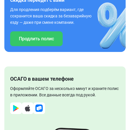
Скидка переедет с вами
Для продления подберём вариант, где
сохранится ваша скидка за безаварийную
езду — даже при смене компании.
Продлить полис
ОСАГО в вашем телефоне
Оформляйте ОСАГО за несколько минут и храните полис
в приложении. Все данные всегда под рукой.