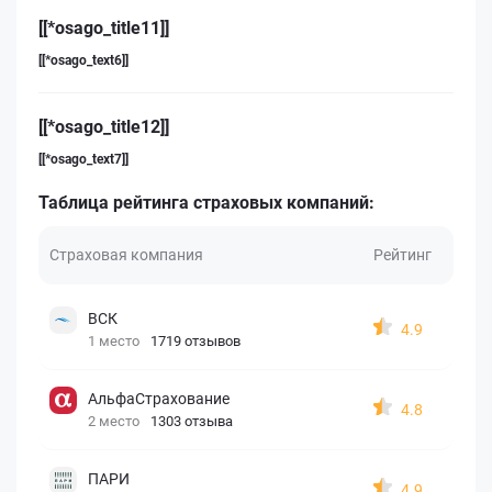
[[*osago_title11]]
[[*osago_text6]]
[[*osago_title12]]
[[*osago_text7]]
Таблица рейтинга страховых компаний:
Страховая компания
Рейтинг
ВСК
4.9
1 место
1719 отзывов
АльфаСтрахование
4.8
2 место
1303 отзыва
ПАРИ
4.9