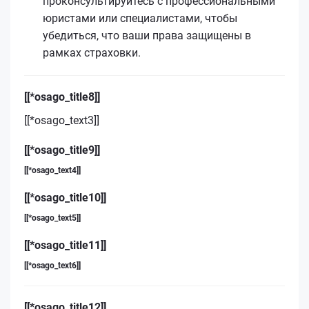
проконсультируйтесь с профессиональными
юристами или специалистами, чтобы
убедиться, что ваши права защищены в
рамках страховки.
[[*osago_title8]]
[[*osago_text3]]
[[*osago_title9]]
[[*osago_text4]]
[[*osago_title10]]
[[*osago_text5]]
[[*osago_title11]]
[[*osago_text6]]
[[*osago_title12]]