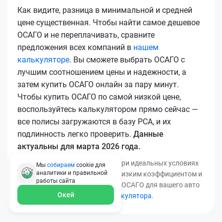
Как видите, разница в минимальной и средней
цене существенная. Чтобы найти самое дешевое
ОСАГО и не переплачивать, сравните
предложения всех компаний в
нашем
калькуляторе
. Вы сможете выбрать ОСАГО с
лучшим соотношением цены и надежности, а
затем купить ОСАГО онлайн за пару минут.
Чтобы купить ОСАГО по самой низкой цене,
воспользуйтесь калькулятором прямо сейчас —
все полисы загружаются в базу РСА, и их
подлинность легко проверить.
Данные
актуальны для марта 2026 года.
*Минимальная цена получена при идеальных условиях
Мы
собираем
cookie для
аналитики и правильной
(безаварийный стаж, регион с низким коэффициентом и
работы
сайта
т.д.). Узнать точную стоимость ОСАГО для вашего авто
Окей
можно с помощью
нашего калькулятора
.