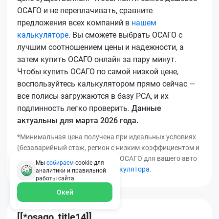
ОСАГО и не переплачивать, сравните
предложения всех компаний в
нашем
калькуляторе
. Вы сможете выбрать ОСАГО с
лучшим соотношением цены и надежности, а
затем купить ОСАГО онлайн за пару минут.
Чтобы купить ОСАГО по самой низкой цене,
воспользуйтесь калькулятором прямо сейчас —
все полисы загружаются в базу РСА, и их
подлинность легко проверить.
Данные
актуальны для марта 2026 года.
*Минимальная цена получена при идеальных условиях
(безаварийный стаж, регион с низким коэффициентом и
т.д.). Узнать точную стоимость ОСАГО для вашего авто
Мы
собираем
cookie для
можно с помощью
нашего калькулятора
.
аналитики и правильной
работы
сайта
Окей
[[*osago_title14]]