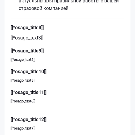
актуальны для правильной работы с вашей
страховой компанией.
[[*osago_title8]]
[[*osago_text3]]
[[*osago_title9]]
[[*osago_text4]]
[[*osago_title10]]
[[*osago_text5]]
[[*osago_title11]]
[[*osago_text6]]
[[*osago_title12]]
[[*osago_text7]]