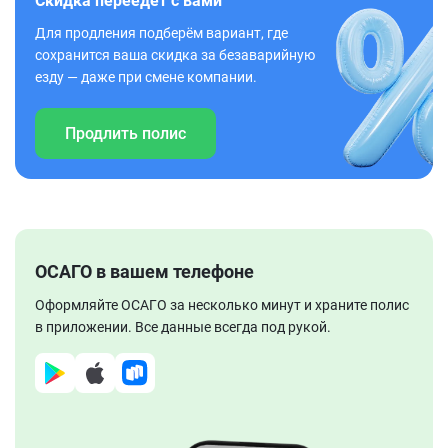
Скидка переедет с вами
Для продления подберём вариант, где
сохранится ваша скидка за безаварийную
езду — даже при смене компании.
Продлить полис
ОСАГО в вашем телефоне
Оформляйте ОСАГО за несколько минут и храните полис
в приложении. Все данные всегда под рукой.