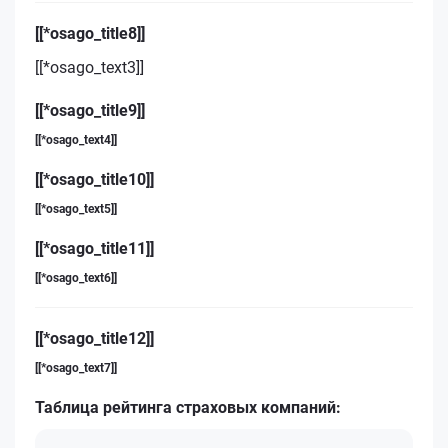
[[*osago_title8]]
[[*osago_text3]]
[[*osago_title9]]
[[*osago_text4]]
[[*osago_title10]]
[[*osago_text5]]
[[*osago_title11]]
[[*osago_text6]]
[[*osago_title12]]
[[*osago_text7]]
Таблица рейтинга страховых компаний: