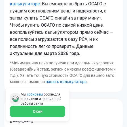
калькуляторе
. Вы сможете выбрать ОСАГО с
лучшим соотношением цены и надежности, а
затем купить ОСАГО онлайн за пару минут.
Чтобы купить ОСАГО по самой низкой цене,
воспользуйтесь калькулятором прямо сейчас —
все полисы загружаются в базу РСА, и их
подлинность легко проверить.
Данные
актуальны для марта 2026 года.
*Минимальная цена получена при идеальных условиях
(безаварийный стаж, регион с низким коэффициентом и
т.д.). Узнать точную стоимость ОСАГО для вашего авто
можно с помощью
нашего калькулятора
.
Мы
собираем
cookie для
аналитики и правильной
работы
сайта
[[*osago_title14]]
Окей
[[*osago_text8]]