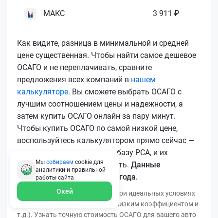
МАКС
3 911 ₽
Как видите, разница в минимальной и средней
цене существенная. Чтобы найти самое дешевое
ОСАГО и не переплачивать, сравните
предложения всех компаний в
нашем
калькуляторе
. Вы сможете выбрать ОСАГО с
лучшим соотношением цены и надежности, а
затем купить ОСАГО онлайн за пару минут.
Чтобы купить ОСАГО по самой низкой цене,
воспользуйтесь калькулятором прямо сейчас —
все полисы загружаются в базу РСА, и их
Мы
собираем
cookie для
подлинность легко проверить.
Данные
аналитики и правильной
актуальны для марта 2026 года.
работы
сайта
Окей
*Минимальная цена получена при идеальных условиях
(безаварийный стаж, регион с низким коэффициентом и
т.д.). Узнать точную стоимость ОСАГО для вашего авто