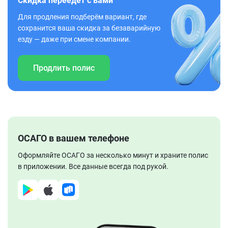
Скидка переедет с вами
Для продления подберём вариант, где
сохранится ваша скидка за безаварийную
езду — даже при смене компании.
Продлить полис
ОСАГО в вашем телефоне
Оформляйте ОСАГО за несколько минут и храните полис
в приложении. Все данные всегда под рукой.