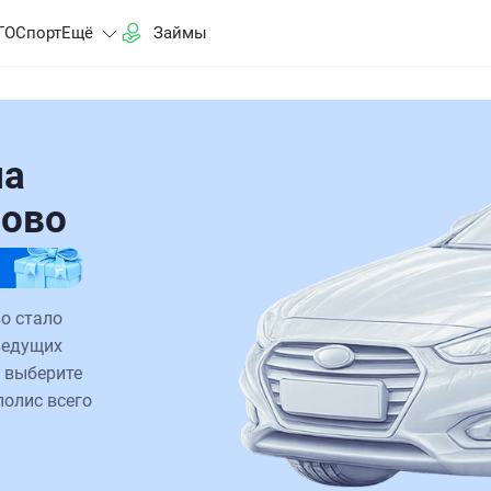
ГО
Спорт
Ещё
Займы
на
рово
о стало
ведущих
 выберите
полис всего