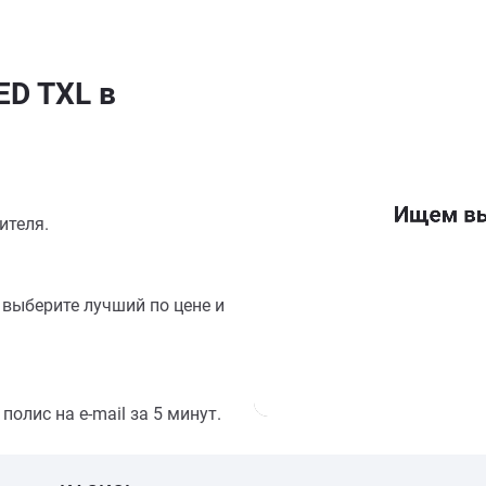
ED TXL в
ителя.
выберите лучший по цене и
олис на e-mail за 5 минут.