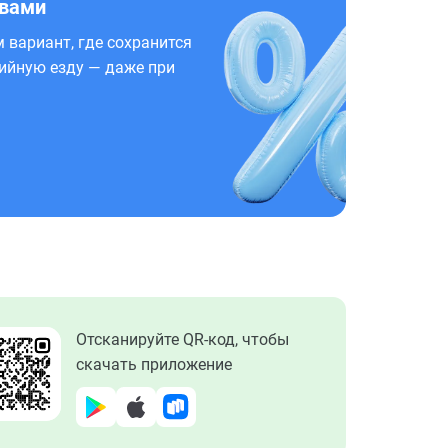
 вами
 вариант, где сохранится
ийную езду — даже при
Отсканируйте QR-код, чтобы
скачать приложение