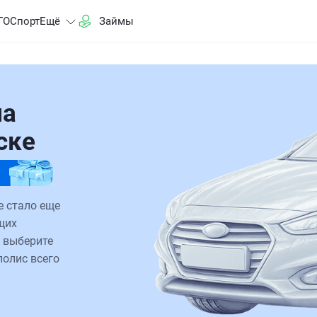
ГО
Спорт
Ещё
Займы
на
ске
е стало еще
щих
 выберите
полис всего