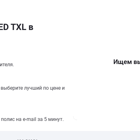
ED TXL в
ителя.
выберите лучший по цене и
олис на e-mail за 5 минут.