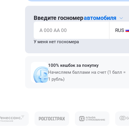
Введите госномер
автомобиля
А 000 АА 00
RUS
У меня нет госномера
100% кешбэк за покупку
Начисляем баллами на счет (1 балл =
1 рубль)