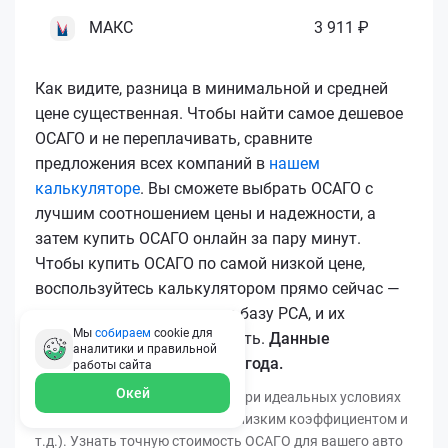
МАКС
3 911 ₽
Как видите, разница в минимальной и средней
цене существенная. Чтобы найти самое дешевое
ОСАГО и не переплачивать, сравните
предложения всех компаний в
нашем
калькуляторе
. Вы сможете выбрать ОСАГО с
лучшим соотношением цены и надежности, а
затем купить ОСАГО онлайн за пару минут.
Чтобы купить ОСАГО по самой низкой цене,
воспользуйтесь калькулятором прямо сейчас —
все полисы загружаются в базу РСА, и их
Мы
собираем
cookie для
подлинность легко проверить.
Данные
аналитики и правильной
актуальны для марта 2026 года.
работы
сайта
Окей
*Минимальная цена получена при идеальных условиях
(безаварийный стаж, регион с низким коэффициентом и
т.д.). Узнать точную стоимость ОСАГО для вашего авто