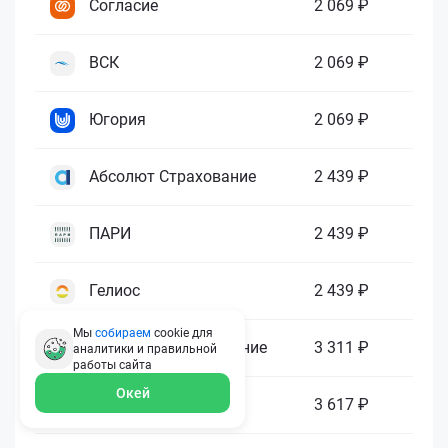
Согласие
2 069 ₽
ВСК
2 069 ₽
Югория
2 069 ₽
Абсолют Страхование
2 439 ₽
ПАРИ
2 439 ₽
Гелиос
2 439 ₽
Мы
собираем
cookie для
Ренессанс Страхование
3 311 ₽
аналитики и правильной
работы
сайта
Окей
Зетта Страхование
3 617 ₽