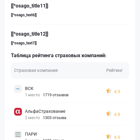
[[*osago_title11]]
[[*osago_text6]]
[[*osago_title12]]
[[*osago_text7]]
Таблица рейтинга страховых компаний:
Страховая компания
Рейтинг
ВСК
4.9
1 место
1719 отзывов
АльфаСтрахование
4.8
2 место
1303 отзыва
ПАРИ
4.9