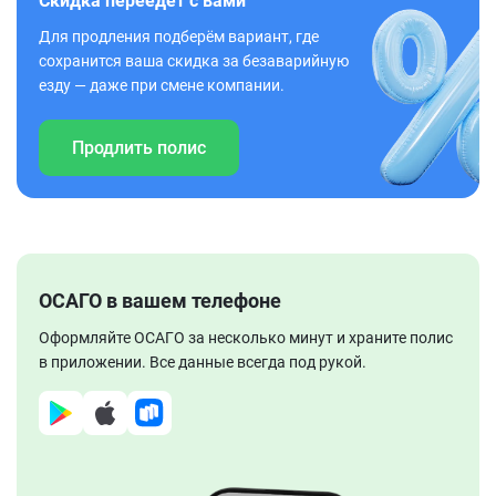
Скидка переедет с вами
Для продления подберём вариант, где
сохранится ваша скидка за безаварийную
езду — даже при смене компании.
Продлить полис
ОСАГО в вашем телефоне
Оформляйте ОСАГО за несколько минут и храните полис
в приложении. Все данные всегда под рукой.