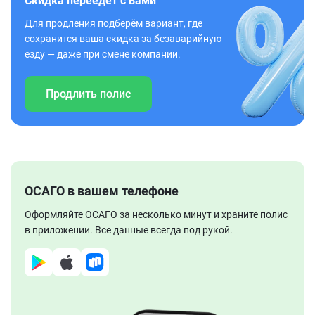
Скидка переедет с вами
Для продления подберём вариант, где
сохранится ваша скидка за безаварийную
езду — даже при смене компании.
Продлить полис
ОСАГО в вашем телефоне
Оформляйте ОСАГО за несколько минут и храните полис
в приложении. Все данные всегда под рукой.