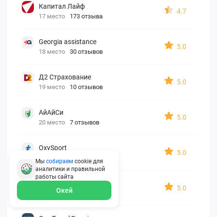
Капитал Лайф
4.7
17 место
173 отзыва
Georgia assistance
5.0
18 место
30 отзывов
Д2 Страхование
5.0
19 место
10 отзывов
АйАйСи
5.0
20 место
7 отзывов
OxySport
5.0
21 место
6 отзывов
Мы
собираем
cookie для
аналитики и правильной
работы
сайта
ERGO AXA
5.0
Окей
22 место
2 отзыва