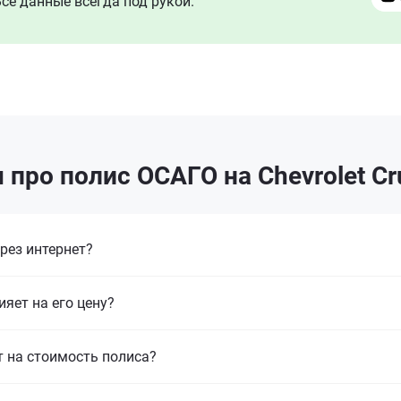
се данные всегда под рукой.
про полис ОСАГО на Chevrolet C
рез интернет?
ияет на его цену?
т на стоимость полиса?