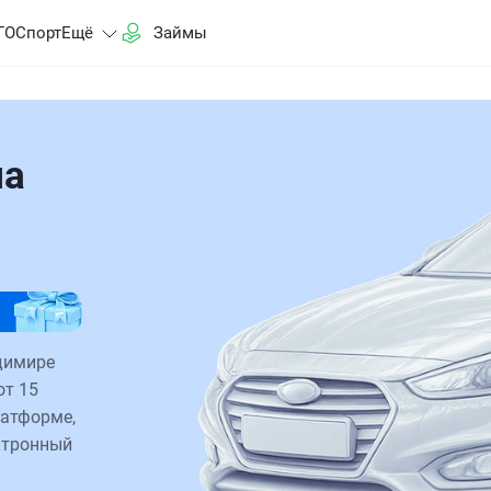
ГО
Спорт
Ещё
Займы
на
адимире
от 15
латформе,
ктронный