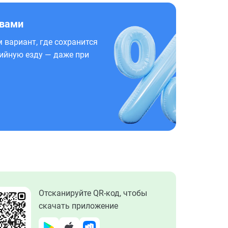
 вами
 вариант, где сохранится
ийную езду — даже при
Отсканируйте QR-код, чтобы
скачать приложение