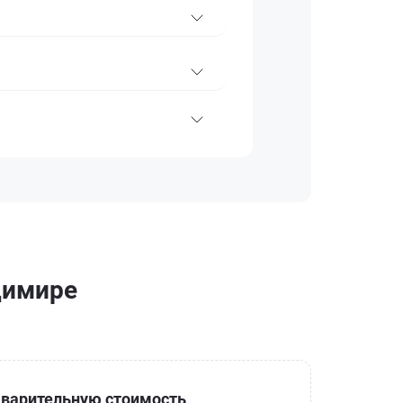
димире
варительную стоимость