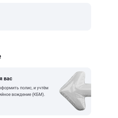
е
я вас
оформить полис, и учтём
ийное вождение (КБМ).