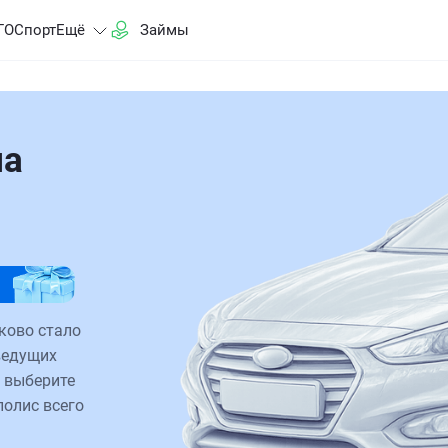
ГО
Спорт
Ещё
Займы
на
ково стало
ведущих
 выберите
полис всего