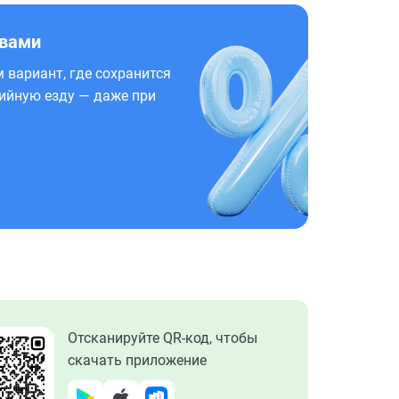
 вами
 вариант, где сохранится
ийную езду — даже при
Отсканируйте QR-код, чтобы
скачать приложение