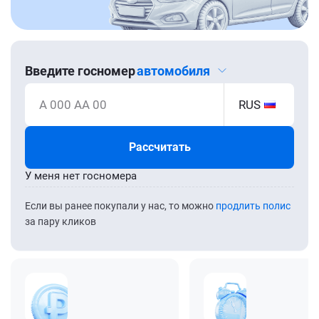
Введите госномер
автомобиля
А 000 АА 00
RUS
Рассчитать
У меня нет госномера
Если вы ранее покупали у нас, то можно
продлить полис
за пару кликов