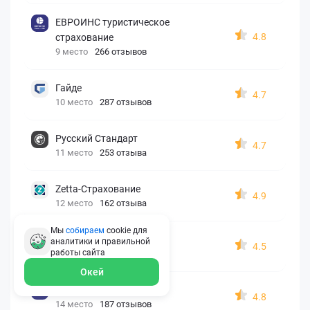
ЕВРОИНС туристическое
4.8
страхование
9 место
266 отзывов
Гайде
4.7
10 место
287 отзывов
Русский Стандарт
4.7
11 место
253 отзыва
Zetta-Страхование
4.9
12 место
162 отзыва
Мы
собираем
cookie для
СберСтрахование
аналитики и правильной
4.5
работы
сайта
13 место
326 отзывов
Окей
Евроинс
4.8
14 место
187 отзывов