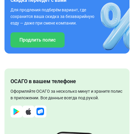
Скидка переедет с вами
Для продления подберём вариант, где
сохранится ваша скидка за безаварийную
езду — даже при смене компании.
Продлить полис
ОСАГО в вашем телефоне
Оформляйте ОСАГО за несколько минут и храните полис
в приложении. Все данные всегда под рукой.