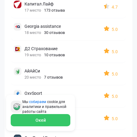
Капитал Лайф
4.7
17 место
173 отзыва
Georgia assistance
5.0
18 место
30 отзывов
Д2 Страхование
5.0
19 место
10 отзывов
АйАйСи
5.0
20 место
7 отзывов
OxySport
5.0
21 место
6 отзывов
Мы
собираем
cookie для
аналитики и правильной
работы
сайта
ERGO AXA
5.0
Окей
22 место
2 отзыва