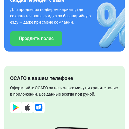
Скидка переедет с вами
Для продления подберём вариант, где
сохранится ваша скидка за безаварийную
езду — даже при смене компании.
Продлить полис
ОСАГО в вашем телефоне
Оформляйте ОСАГО за несколько минут и храните полис
в приложении. Все данные всегда под рукой.