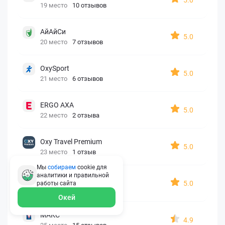
19 место
10 отзывов
АйАйСи
5.0
20 место
7 отзывов
OxySport
5.0
21 место
6 отзывов
ERGO AXA
5.0
22 место
2 отзыва
Oxy Travel Premium
5.0
23 место
1 отзыв
Мы
собираем
cookie для
аналитики и правильной
УралСиб
5.0
работы
сайта
24 место
1 отзыв
Окей
МАКС
4.9