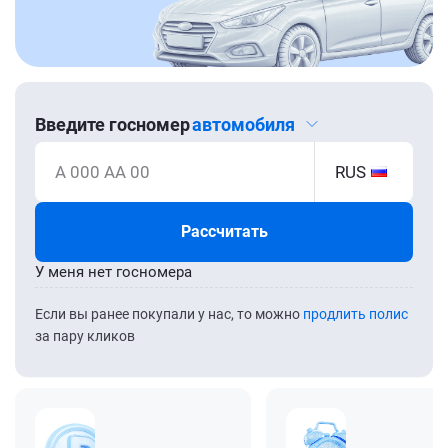
Введите госномер
автомобиля
А 000 АА 00
RUS
Рассчитать
У меня нет госномера
Если вы ранее покупали у нас, то можно
продлить полис
за пару кликов