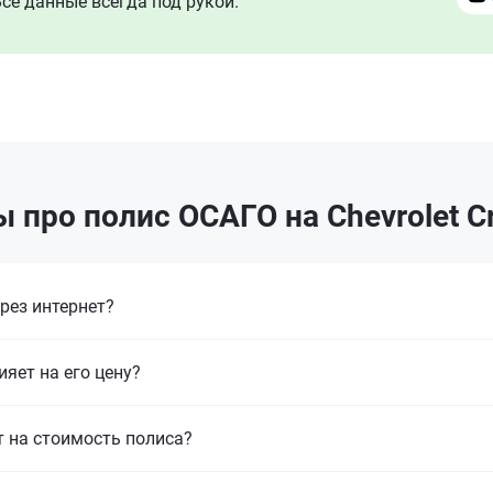
се данные всегда под рукой.
 про полис ОСАГО на Chevrolet C
рез интернет?
ияет на его цену?
т на стоимость полиса?