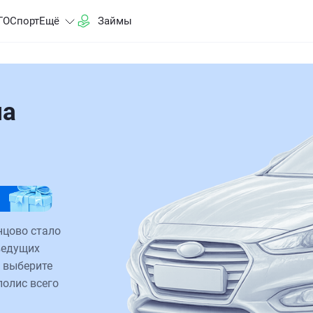
ГО
Спорт
Ещё
Займы
на
нцово стало
ведущих
 выберите
полис всего