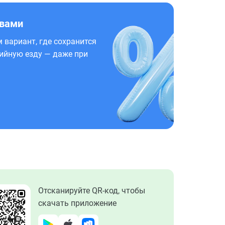
 вами
 вариант, где сохранится
ийную езду — даже при
Отсканируйте QR-код, чтобы
скачать приложение