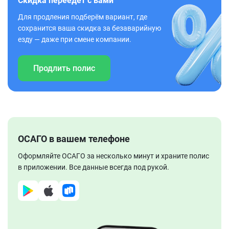
Скидка переедет с вами
Для продления подберём вариант, где
сохранится ваша скидка за безаварийную
езду — даже при смене компании.
Продлить полис
ОСАГО в вашем телефоне
Оформляйте ОСАГО за несколько минут и храните полис
в приложении. Все данные всегда под рукой.