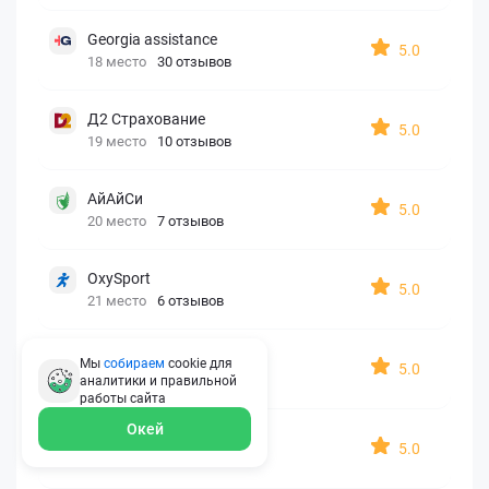
Georgia assistance
5.0
18 место
30 отзывов
Д2 Страхование
5.0
19 место
10 отзывов
АйАйСи
5.0
20 место
7 отзывов
OxySport
5.0
21 место
6 отзывов
ERGO AXA
Мы
собираем
cookie для
5.0
22 место
2 отзыва
аналитики и правильной
работы
сайта
Окей
Oxy Travel Premium
5.0
23 место
1 отзыв