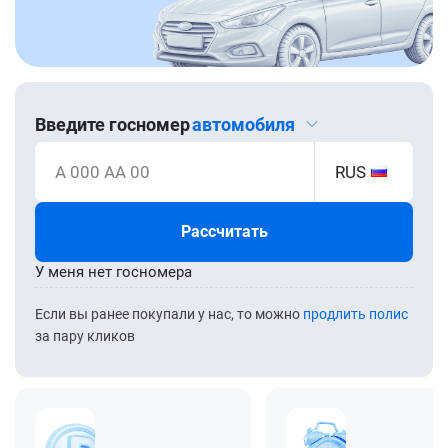
Введите госномер
автомобиля
А 000 АА 00
RUS
Рассчитать
У меня нет госномера
Если вы ранее покупали у нас, то можно
продлить полис
за пару кликов