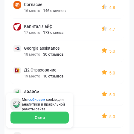
Согласие
4.8
16 место
146 отзывов
Капитал Лайф
4.7
17 место
173 отзыва
Georgia assistance
5.0
18 место
30 отзывов
Д2 Страхование
5.0
19 место
10 отзывов
АйАйСи
5.0
20 место
7 отзывов
Мы
собираем
cookie для
аналитики и правильной
работы
сайта
OxySport
5.0
Окей
21 место
6 отзывов