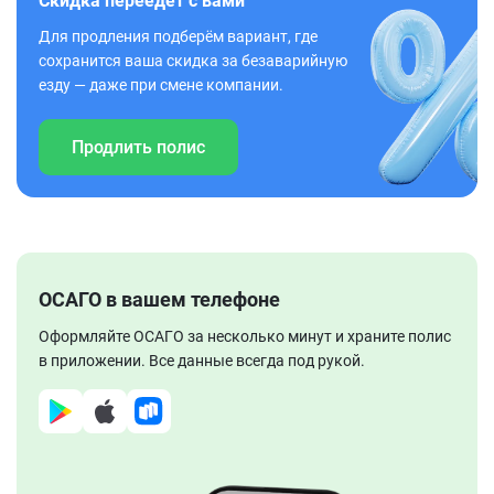
Скидка переедет с вами
Для продления подберём вариант, где
сохранится ваша скидка за безаварийную
езду — даже при смене компании.
Продлить полис
ОСАГО в вашем телефоне
Оформляйте ОСАГО за несколько минут и храните полис
в приложении. Все данные всегда под рукой.