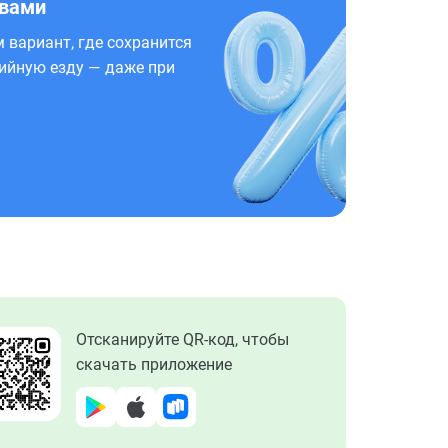
 вами
 вариант, где сохранится
ийную езду — даже при
Отсканируйте QR-код, чтобы
скачать приложение