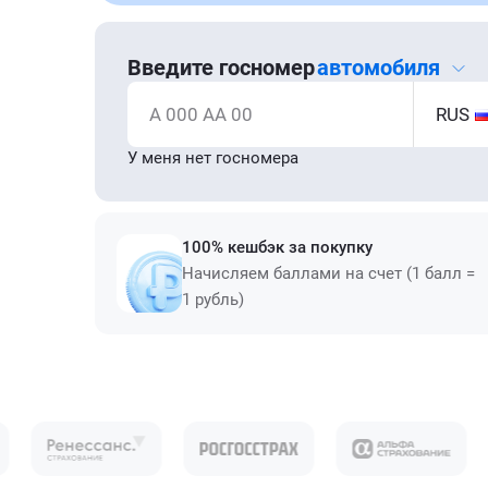
Введите госномер
автомобиля
А 000 АА 00
RUS
У меня нет госномера
100% кешбэк за покупку
Начисляем баллами на счет (1 балл =
1 рубль)