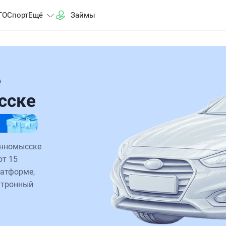
ГО
Спорт
Ещё
Займы
е
сске
инномысске
от 15
латформе,
ктронный