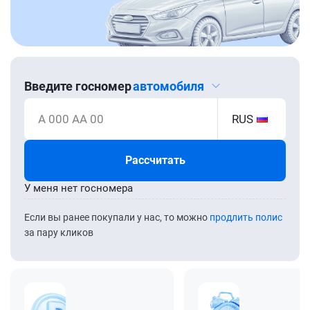
Введите госномер
автомобиля
А 000 АА 00
RUS
Рассчитать
У меня нет госномера
Если вы ранее покупали у нас, то можно
продлить полис
за пару кликов