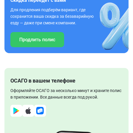
Скидка переедет с вами
Для продления подберём вариант, где
сохранится ваша скидка за безаварийную
езду — даже при смене компании.
Продлить полис
ОСАГО в вашем телефоне
Оформляйте ОСАГО за несколько минут и храните полис
в приложении. Все данные всегда под рукой.