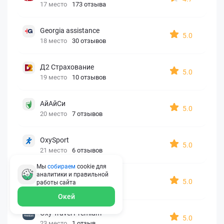
17 место
173 отзыва
Georgia assistance
5.0
18 место
30 отзывов
Д2 Страхование
5.0
19 место
10 отзывов
АйАйСи
5.0
20 место
7 отзывов
OxySport
5.0
21 место
6 отзывов
Мы
собираем
cookie для
аналитики и правильной
ERGO AXA
5.0
работы
сайта
22 место
2 отзыва
Окей
Oxy Travel Premium
5.0
23 место
1 отзыв