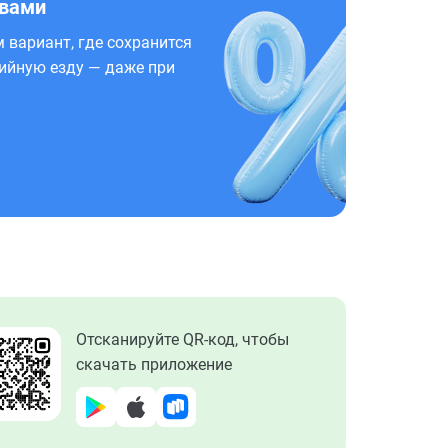
 вами
 вариант, где сохранится
ийную езду — даже при
Отсканируйте QR-код, чтобы
скачать приложение