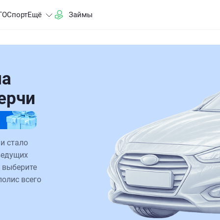
ГО
Спорт
Ещё
Займы
на
Керчи
чи стало
ведущих
 выберите
полис всего