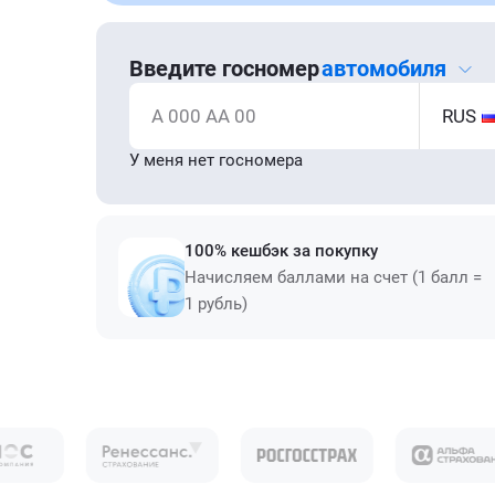
Введите госномер
автомобиля
А 000 АА 00
RUS
У меня нет госномера
100% кешбэк за покупку
Начисляем баллами на счет (1 балл =
1 рубль)