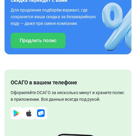
Скидка переедет с вами
Для продления подберём вариант, где
сохранится ваша скидка за безаварийную
езду — даже при смене компании.
Продлить полис
ОСАГО в вашем телефоне
Оформляйте ОСАГО за несколько минут и храните полис
в приложении. Все данные всегда под рукой.