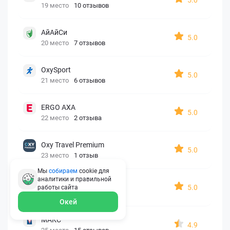
19 место
10 отзывов
АйАйСи
5.0
20 место
7 отзывов
OxySport
5.0
21 место
6 отзывов
ERGO AXA
5.0
22 место
2 отзыва
Oxy Travel Premium
5.0
23 место
1 отзыв
Мы
собираем
cookie для
аналитики и правильной
УралСиб
5.0
работы
сайта
24 место
1 отзыв
Окей
МАКС
4.9