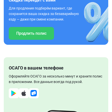
Скидка переедет с вами
Для продления подберём вариант, где
сохранится ваша скидка за безаварийную
езду — даже при смене компании.
Продлить полис
ОСАГО в вашем телефоне
Оформляйте ОСАГО за несколько минут и храните полис
в приложении. Все данные всегда под рукой.