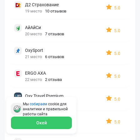
Д2 Страхование
5.0
19 место
10 отзывов
АйАйСи
5.0
20 место
7 отзывов
OxySport
5.0
21 место
6 отзывов
ERGO AXA
5.0
22 место
2 отзыва
Oxy Travel Premium
5.0
23 место
1 отзыв
Мы
собираем
cookie для
аналитики и правильной
работы
сайта
УралСиб
5.0
Окей
24 место
1 отзыв