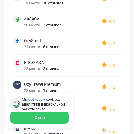
19 место
10 отзывов
АйАйСи
5.0
20 место
7 отзывов
OxySport
5.0
21 место
6 отзывов
ERGO AXA
5.0
22 место
2 отзыва
Oxy Travel Premium
5.0
23 место
1 отзыв
Мы
собираем
cookie для
аналитики и правильной
УралСиб
5.0
работы
сайта
24 место
1 отзыв
Окей
МАКС
4.9