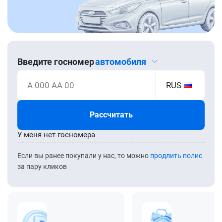
Введите госномер
автомобиля
А 000 АА 00
RUS
Рассчитать
У меня нет госномера
Если вы ранее покупали у нас, то можно
продлить полис
за пару кликов