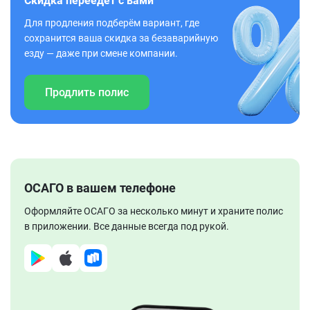
Скидка переедет с вами
Для продления подберём вариант, где
сохранится ваша скидка за безаварийную
езду — даже при смене компании.
Продлить полис
ОСАГО в вашем телефоне
Оформляйте ОСАГО за несколько минут и храните полис
в приложении. Все данные всегда под рукой.