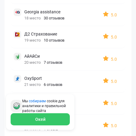
Georgia assistance
5.0
18 место
30 отзывов
Д2 Страхование
5.0
19 место
10 отзывов
АйАйСи
5.0
20 место
7 отзывов
OxySport
5.0
21 место
6 отзывов
ERGO AXA
Мы
собираем
cookie для
5.0
аналитики и правильной
22 место
2 отзыва
работы
сайта
Окей
Oxy Travel Premium
5.0
23 место
1 отзыв