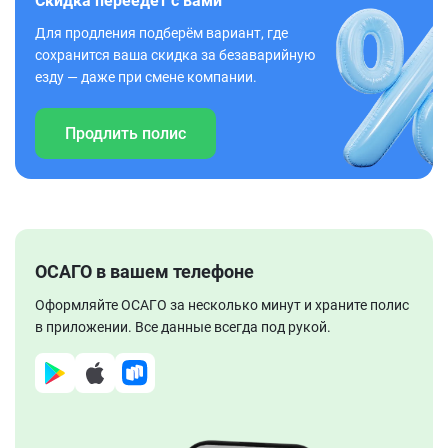
Скидка переедет с вами
Для продления подберём вариант, где
сохранится ваша скидка за безаварийную
езду — даже при смене компании.
Продлить полис
ОСАГО в вашем телефоне
Оформляйте ОСАГО за несколько минут и храните полис
в приложении. Все данные всегда под рукой.