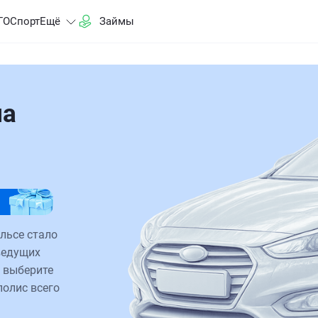
ГО
Спорт
Ещё
Займы
на
ельсе стало
ведущих
 выберите
полис всего