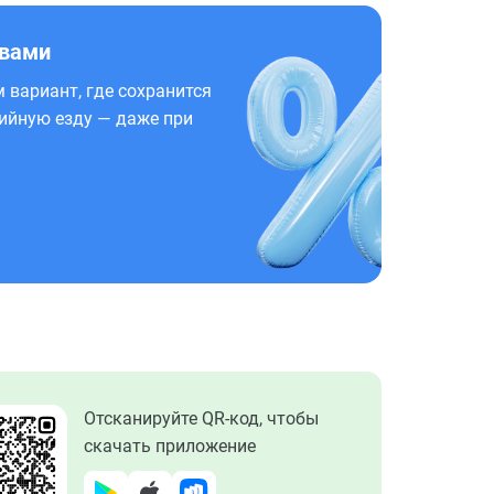
 вами
 вариант, где сохранится
ийную езду — даже при
Отсканируйте QR-код, чтобы
скачать приложение