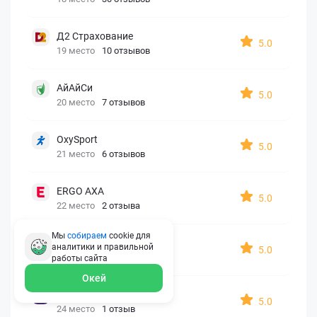
Д2 Страхование
5.0
19 место
10 отзывов
АйАйСи
5.0
20 место
7 отзывов
OxySport
5.0
21 место
6 отзывов
ERGO AXA
5.0
22 место
2 отзыва
Мы
собираем
cookie для
Oxy Travel Premium
аналитики и правильной
5.0
23 место
1 отзыв
работы
сайта
Окей
УралСиб
5.0
24 место
1 отзыв