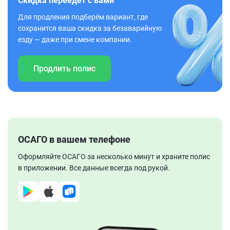
Скидка переедет с вами
Для продления подберём вариант, где
сохранится ваша скидка за безаварийную
езду — даже при смене компании.
Продлить полис
ОСАГО в вашем телефоне
Оформляйте ОСАГО за несколько минут и храните полис
в приложении. Все данные всегда под рукой.