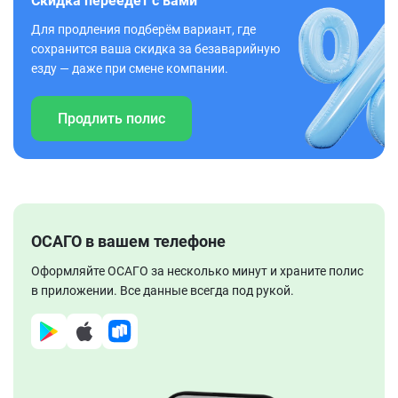
Скидка переедет с вами
Для продления подберём вариант, где
сохранится ваша скидка за безаварийную
езду — даже при смене компании.
Продлить полис
ОСАГО в вашем телефоне
Оформляйте ОСАГО за несколько минут и храните полис
в приложении. Все данные всегда под рукой.