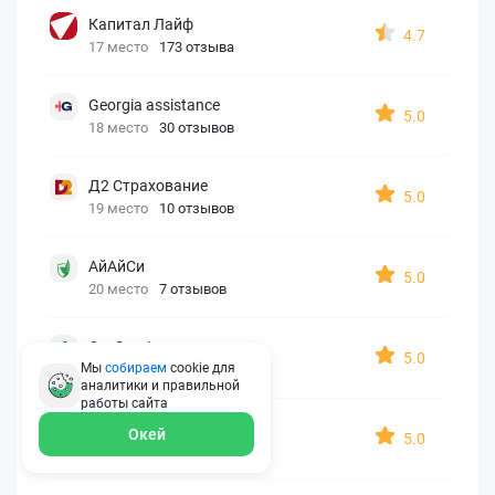
Капитал Лайф
4.7
17 место
173 отзыва
Georgia assistance
5.0
18 место
30 отзывов
Д2 Страхование
5.0
19 место
10 отзывов
АйАйСи
5.0
20 место
7 отзывов
OxySport
5.0
Мы
собираем
cookie для
21 место
6 отзывов
аналитики и правильной
работы
сайта
ERGO AXA
Окей
5.0
22 место
2 отзыва