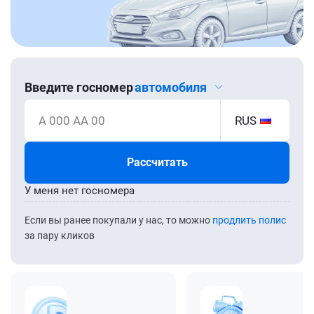
Введите госномер
автомобиля
А 000 АА 00
RUS
Рассчитать
У меня нет госномера
Если вы ранее покупали у нас, то можно
продлить полис
за пару кликов