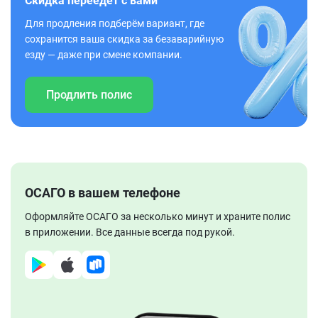
Скидка переедет с вами
Для продления подберём вариант, где
сохранится ваша скидка за безаварийную
езду — даже при смене компании.
Продлить полис
ОСАГО в вашем телефоне
Оформляйте ОСАГО за несколько минут и храните полис
в приложении. Все данные всегда под рукой.