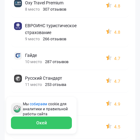
Oxy Travel Premium
4.8
8 место
307 отзывов
ЕВРОИНС туристическое
4.8
страхование
9 место
266 отзывов
Гайде
4.7
10 место
287 отзывов
Русский Стандарт
4.7
11 место
253 отзыва
Zetta-Страхование
4.9
Мы
собираем
cookie для
12 место
162 отзыва
аналитики и правильной
работы
сайта
Окей
СберСтрахование
4.5
13 место
326 отзывов