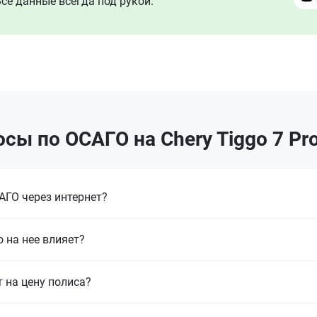
се данные всегда под рукой.
сы по ОСАГО на Chery Tiggo 7 Pr
ГО через интернет?
 на нее влияет?
т на цену полиса?