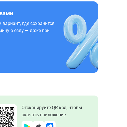
 вами
 вариант, где сохранится
ийную езду — даже при
Отсканируйте QR-код, чтобы
скачать приложение