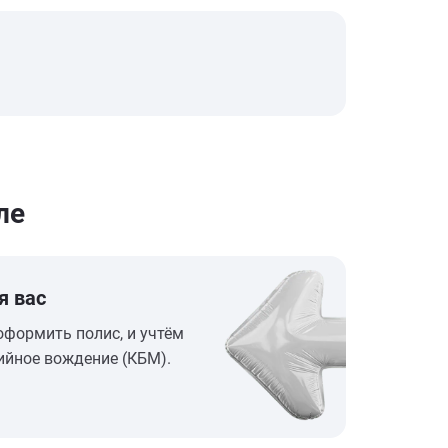
ле
я вас
оформить полис, и учтём
ийное вождение (КБМ).