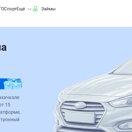
ГО
Спорт
Ещё
Займы
на
ахачкале
от 15
латформе,
ктронный