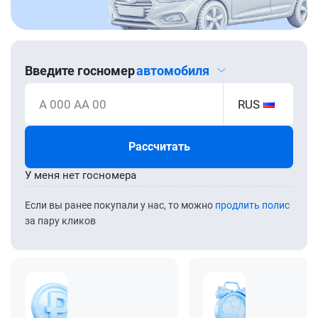
Введите госномер
автомобиля
А 000 АА 00
RUS
Рассчитать
У меня нет госномера
Если вы ранее покупали у нас, то можно
продлить полис
за пару кликов