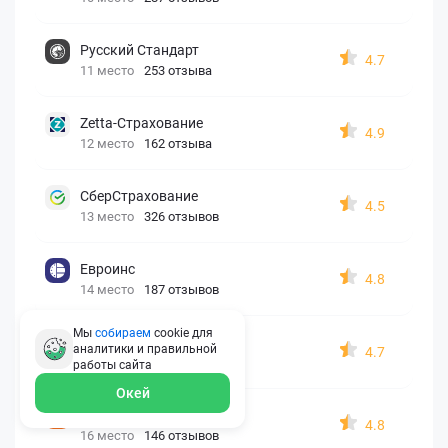
Русский Стандарт
4.7
11 место
253 отзыва
Zetta-Страхование
4.9
12 место
162 отзыва
СберСтрахование
4.5
13 место
326 отзывов
Евроинс
4.8
14 место
187 отзывов
Мы
собираем
cookie для
АК БАРС
аналитики и правильной
4.7
15 место
210 отзывов
работы
сайта
Окей
Согласие
4.8
16 место
146 отзывов