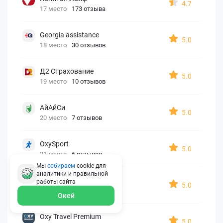
4.7
17 место
173 отзыва
Georgia assistance
5.0
18 место
30 отзывов
Д2 Страхование
5.0
19 место
10 отзывов
АйАйСи
5.0
20 место
7 отзывов
OxySport
5.0
21 место
6 отзывов
Мы
собираем
cookie для
аналитики и правильной
ERGO AXA
работы
сайта
5.0
22 место
2 отзыва
Окей
Oxy Travel Premium
5.0