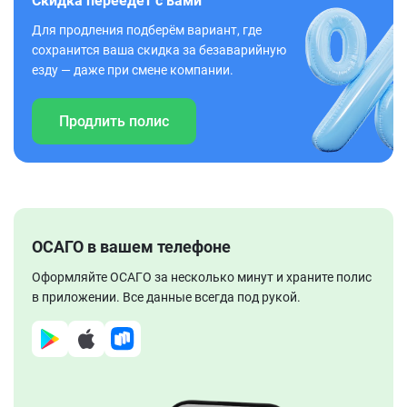
Скидка переедет с вами
Для продления подберём вариант, где
сохранится ваша скидка за безаварийную
езду — даже при смене компании.
Продлить полис
ОСАГО в вашем телефоне
Оформляйте ОСАГО за несколько минут и храните полис
в приложении. Все данные всегда под рукой.