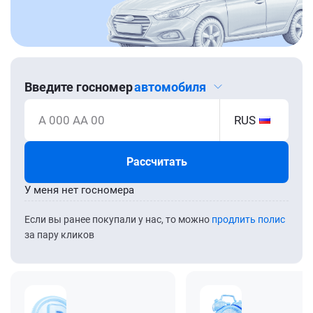
Введите госномер
автомобиля
А 000 АА 00
RUS
Рассчитать
У меня нет госномера
Если вы ранее покупали у нас, то можно
продлить полис
за пару кликов