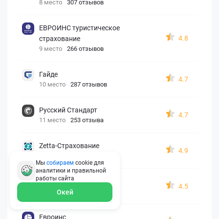
8 место
307 отзывов
ЕВРОИНС туристическое
4.8
страхование
9 место
266 отзывов
Гайде
4.7
10 место
287 отзывов
Русский Стандарт
4.7
11 место
253 отзыва
Zetta-Страхование
4.9
12 место
162 отзыва
Мы
собираем
cookie для
аналитики и правильной
работы
сайта
СберСтрахование
4.5
13 место
326 отзывов
Окей
Евроинс