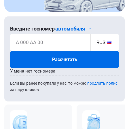
Введите госномер
автомобиля
А 000 АА 00
RUS
Рассчитать
У меня нет госномера
Если вы ранее покупали у нас, то можно
продлить полис
за пару кликов