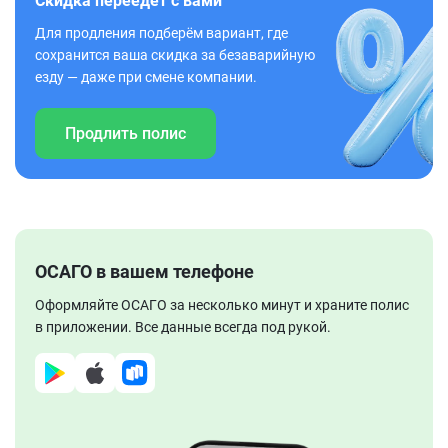
Скидка переедет с вами
Для продления подберём вариант, где
сохранится ваша скидка за безаварийную
езду — даже при смене компании.
Продлить полис
ОСАГО в вашем телефоне
Оформляйте ОСАГО за несколько минут и храните полис
в приложении. Все данные всегда под рукой.