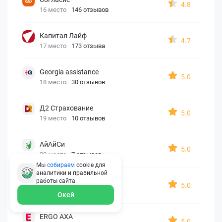
4.8
16 место
146 отзывов
Капитал Лайф
4.7
17 место
173 отзыва
Georgia assistance
5.0
18 место
30 отзывов
Д2 Страхование
5.0
19 место
10 отзывов
АйАйСи
5.0
20 место
7 отзывов
Мы
собираем
cookie для
аналитики и правильной
OxySport
работы
сайта
5.0
21 место
6 отзывов
Окей
ERGO AXA
5.0