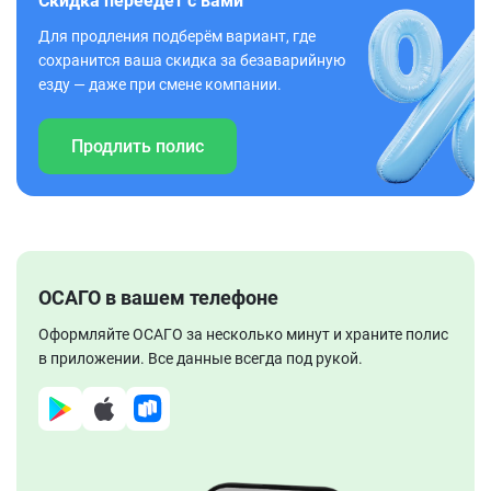
Скидка переедет с вами
Для продления подберём вариант, где
сохранится ваша скидка за безаварийную
езду — даже при смене компании.
Продлить полис
ОСАГО в вашем телефоне
Оформляйте ОСАГО за несколько минут и храните полис
в приложении. Все данные всегда под рукой.