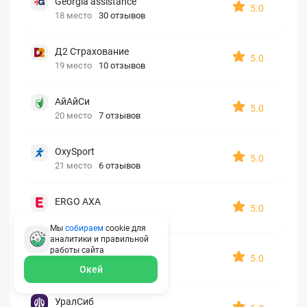
Georgia assistance
5.0
18 место
30 отзывов
Д2 Страхование
5.0
19 место
10 отзывов
АйАйСи
5.0
20 место
7 отзывов
OxySport
5.0
21 место
6 отзывов
ERGO AXA
5.0
22 место
2 отзыва
Мы
собираем
cookie для
аналитики и правильной
работы
сайта
Oxy Travel Premium
5.0
23 место
1 отзыв
Окей
УралСиб