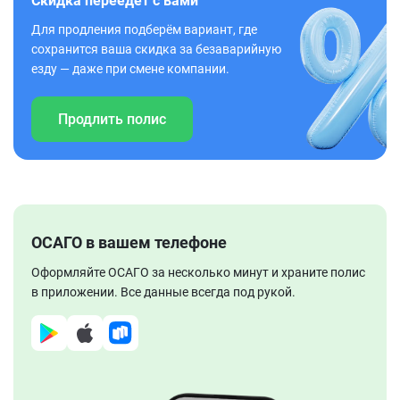
Скидка переедет с вами
Для продления подберём вариант, где
сохранится ваша скидка за безаварийную
езду — даже при смене компании.
Продлить полис
ОСАГО в вашем телефоне
Оформляйте ОСАГО за несколько минут и храните полис
в приложении. Все данные всегда под рукой.