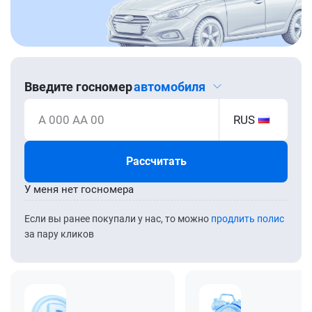
Введите госномер
автомобиля
А 000 АА 00
RUS
Рассчитать
У меня нет госномера
Если вы ранее покупали у нас, то можно
продлить полис
за пару кликов