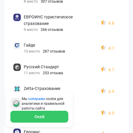
8 место
307 отзывов
ЕВРОИНС туристическое
4.8
страхование
9 место
266 отзывов
Гайде
4.7
10 место
287 отзывов
Русский Стандарт
4.7
11 место
253 отзыва
Zetta-Страхование
4.9
12 место
162 отзыва
Мы
собираем
cookie для
аналитики и правильной
работы
сайта
СберСтрахование
4.5
13 место
326 отзывов
Окей
Евроинс