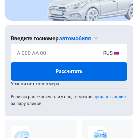
Введите госномер
автомобиля
А 000 АА 00
RUS
Рассчитать
У меня нет госномера
Если вы ранее покупали у нас, то можно
продлить полис
за пару кликов