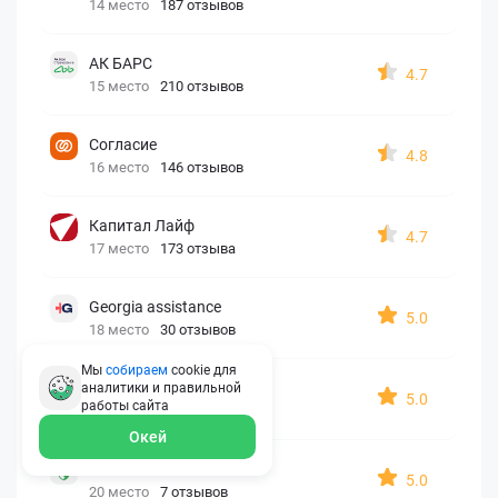
14 место
187 отзывов
АК БАРС
4.7
15 место
210 отзывов
Согласие
4.8
16 место
146 отзывов
Капитал Лайф
4.7
17 место
173 отзыва
Georgia assistance
5.0
18 место
30 отзывов
Мы
собираем
cookie для
Д2 Страхование
аналитики и правильной
5.0
работы
сайта
19 место
10 отзывов
Окей
АйАйСи
5.0
20 место
7 отзывов