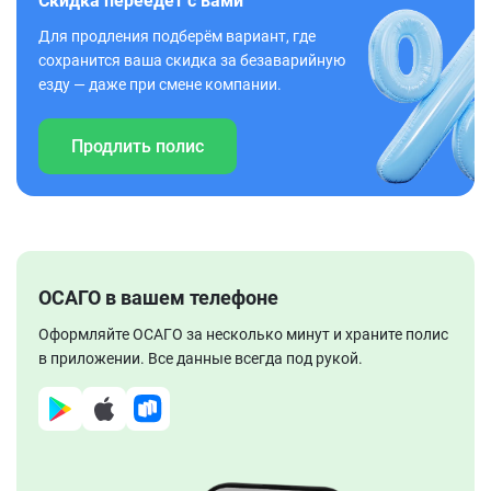
Скидка переедет с вами
Для продления подберём вариант, где
сохранится ваша скидка за безаварийную
езду — даже при смене компании.
Продлить полис
ОСАГО в вашем телефоне
Оформляйте ОСАГО за несколько минут и храните полис
в приложении. Все данные всегда под рукой.