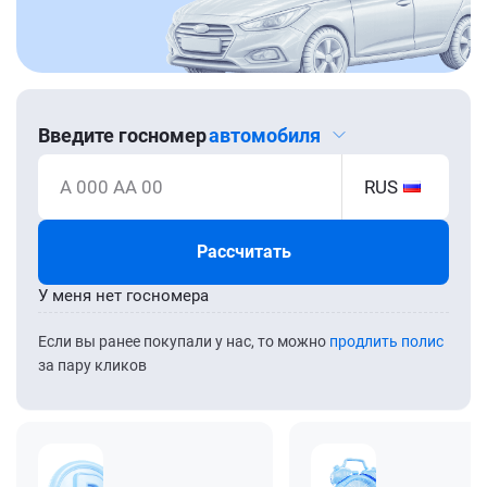
Введите госномер
автомобиля
А 000 АА 00
RUS
Рассчитать
У меня нет госномера
Если вы ранее покупали у нас, то можно
продлить полис
за пару кликов