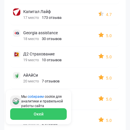
Капитал Лайф
4.7
17 место
173 отзыва
Georgia assistance
5.0
18 место
30 отзывов
Д2 Страхование
5.0
19 место
10 отзывов
АйАйСи
5.0
20 место
7 отзывов
OxySport
Мы
собираем
cookie для
5.0
аналитики и правильной
21 место
6 отзывов
работы
сайта
Окей
ERGO AXA
5.0
22 место
2 отзыва