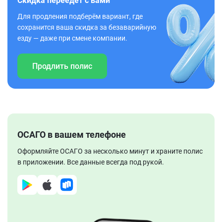
Скидка переедет с вами
Для продления подберём вариант, где
сохранится ваша скидка за безаварийную
езду — даже при смене компании.
Продлить полис
ОСАГО в вашем телефоне
Оформляйте ОСАГО за несколько минут и храните полис
в приложении. Все данные всегда под рукой.