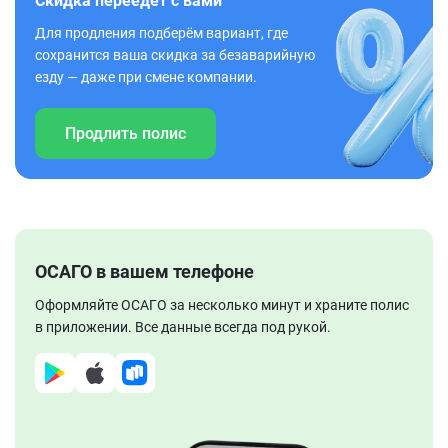
Скидка переедет с вами
Для продления подберём вариант, где
сохранится ваша скидка за безаварийную
езду — даже при смене компании.
Продлить полис
ОСАГО в вашем телефоне
Оформляйте ОСАГО за несколько минут и храните полис
в приложении. Все данные всегда под рукой.