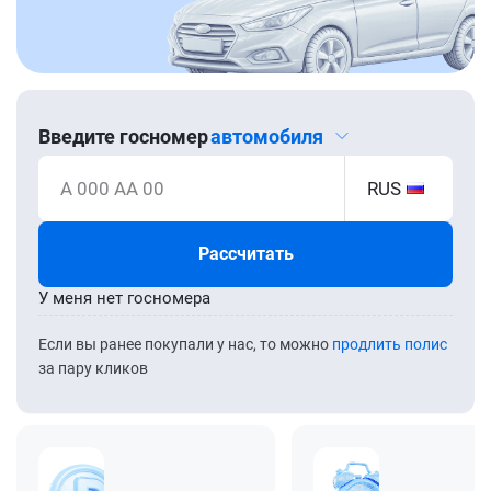
Введите госномер
автомобиля
А 000 АА 00
RUS
Рассчитать
У меня нет госномера
Если вы ранее покупали у нас, то можно
продлить полис
за пару кликов