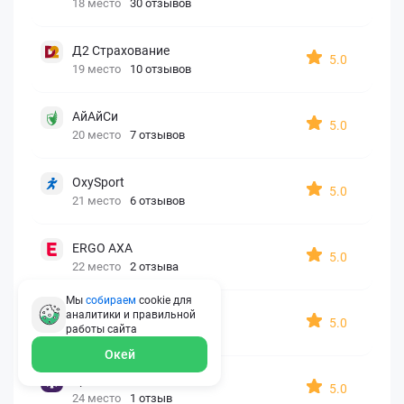
18 место
30 отзывов
Д2 Страхование
5.0
19 место
10 отзывов
АйАйСи
5.0
20 место
7 отзывов
OxySport
5.0
21 место
6 отзывов
ERGO AXA
5.0
22 место
2 отзыва
Мы
собираем
cookie для
Oxy Travel Premium
аналитики и правильной
5.0
работы
сайта
23 место
1 отзыв
Окей
УралСиб
5.0
24 место
1 отзыв