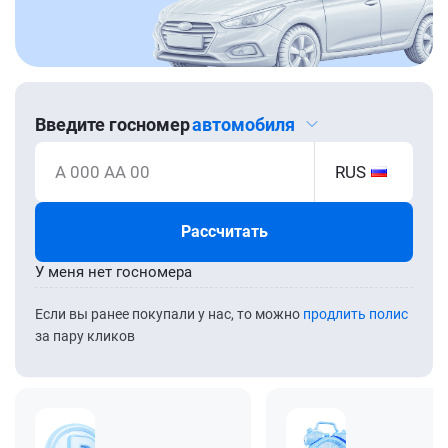
Введите госномер
автомобиля
А 000 АА 00
RUS
Рассчитать
У меня нет госномера
Если вы ранее покупали у нас, то можно
продлить полис
за пару кликов