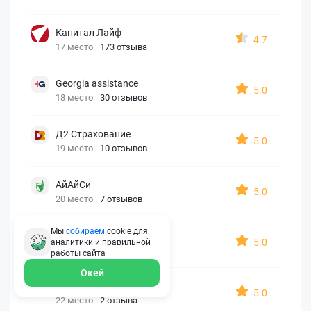
Капитал Лайф
4.7
17 место
173 отзыва
Georgia assistance
5.0
18 место
30 отзывов
Д2 Страхование
5.0
19 место
10 отзывов
АйАйСи
5.0
20 место
7 отзывов
Мы
собираем
cookie для
OxySport
5.0
аналитики и правильной
21 место
6 отзывов
работы
сайта
Окей
ERGO AXA
5.0
22 место
2 отзыва