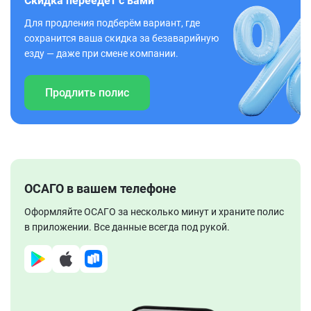
Скидка переедет с вами
Для продления подберём вариант, где
сохранится ваша скидка за безаварийную
езду — даже при смене компании.
Продлить полис
ОСАГО в вашем телефоне
Оформляйте ОСАГО за несколько минут и храните полис
в приложении. Все данные всегда под рукой.